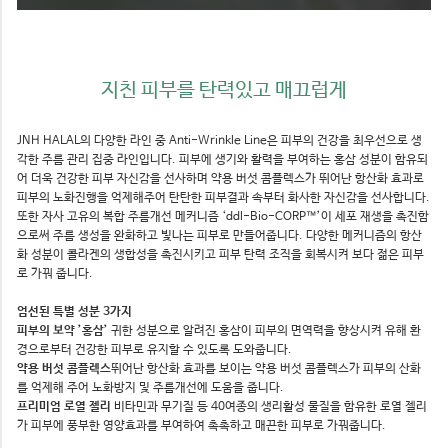
지친 피부를 탄력있고 매끄럽게
JNH HALAL의 다양한 라인 중 Anti-Wrinkle Line은 피부의 건강을 최우선으로 생
각한 주름 관리 집중 라인입니다. 피부에 생기와 활력을 부여하는 홍삼 성분이 함유되
어 더욱 건강한 피부 자신감을 선사하며 약용 버섯 콤플렉스가 뛰어난 항산화 효과로
피부의 노화진행을 억제해주어 탄탄한 피부결과 속부터 화사한 자신감을 선사합니다.
또한 자사 고유의 복합 주름개선 메커니즘 ‘ddl-Bio-CORP™’이 세포 재생을 촉진함
으로써 주름 생성을 완화하고 빛나는 피부로 만들어줍니다. 다양한 메커니즘의 항산
화 성분이 콜라겐의 생합성을 촉진시키고 피부 탄력 조직을 회복시켜 보다 젊은 피부
로 가꿔 줍니다.
엄선된 특별 성분 3가지
피부의 보약 ’홍삼’
귀한 성분으로 알려진 홍삼이 피부의 면역력을 향상시켜 유해 환
경으로부터 건강한 피부로 유지할 수 있도록 도와줍니다.
약용 버섯 콤플렉스
뛰어난 항산화 효과를 보이는 약용 버섯 콤플렉스가 피부의 산화
를 억제해 주어 노화방지 및 주름개선에 도움을 줍니다.
프리미엄 로열 젤리
비타민과 무기질 등 40여종의 생리활성 물질을 함유한 로열 젤리
가 피부에 풍부한 영양효과를 부여하여 촉촉하고 매끈한 피부로 가꿔줍니다.