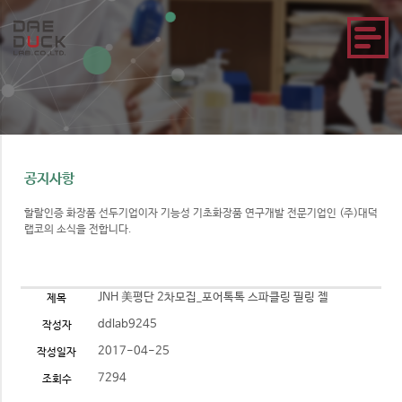
공지사항
할랄인증 화장품 선두기업이자 기능성 기초화장품 연구개발 전문기업인 (주)대덕
랩코의 소식을 전합니다.
JNH 美평단 2차모집_포어톡톡 스파클링 필링 젤
제목
ddlab9245
작성자
2017-04-25
작성일자
7294
조회수