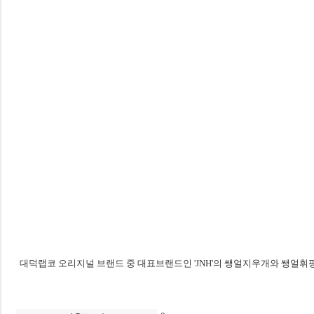
대덕랩코 오리지널 브랜드 중 대표브랜드인 'JNH'의 쌩얼지우개와 쌩얼