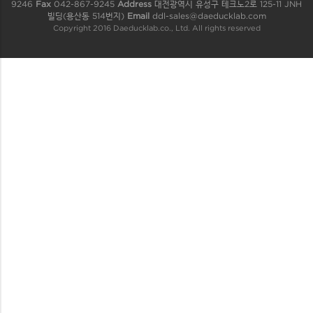
9246
Fax
042-867-9245
Address
대전광역시 유성구 테크노2로 125-11 JNH
빌딩(용산동 514번지)
Email
ddl-sales@daeducklab.com
Copyright 2016 Daeducklab.co., Ltd. All rights reserved