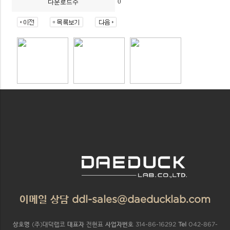
0
다운로드수
이메일 상담 ddl-sales@daeducklab.com
상호명
(주)대덕랩코
대표자
전현표
사업자번호
314-86-16292
Tel
042-867-