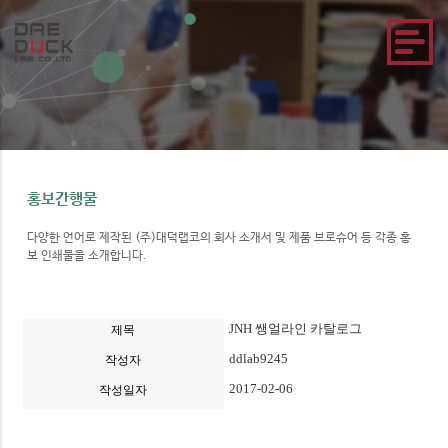
홍보간행물
다양한 언어로 제작된 (주)대덕랩코의 회사 소개서 및 제품 브로슈어 등 각종 홍
보 인쇄물을 소개합니다.
JNH 쌩얼라인 카탈로그
제목
ddlab9245
작성자
2017-02-06
작성일자