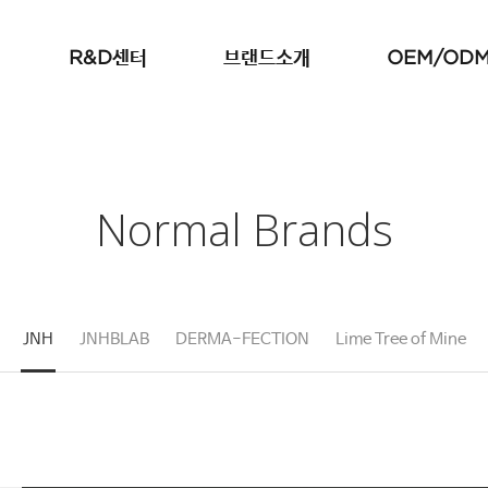
R&D센터
브랜드소개
OEM/OD
기업부설연구소 소개
JNH
OEM/ODM
기술 개발 실적
JNHBLAB
제품개발 문의
특허 및 인증 현황
DERMA-FECTION
해외업무 문의
Lime Tree of mine
JNH HALAL
Normal Brands
PURESH
FLODY
JNH
JNHBLAB
DERMA-FECTION
Lime Tree of Mine